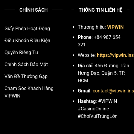
CHÍNH SÁCH
THÔNG TIN LIÊN HỆ
Thương hiệu:
VIPWIN
Giấy Phép Hoạt Động
Phone
: +84 987 654
Điều Khoản Điều Kiện
321
Quyền Riêng Tư
Website:
https://vipwin.ins
Chính Sách Bảo Mật
Địa chỉ
: 456 Đường Trần
Hưng Đạo, Quận 5, TP.
Vấn Đề Thường Gặp
HCM
Chăm Sóc Khách Hàng
Gmail
:
contact@vipwin.inst
VIPWIN
Hashtag
: #VIPWIN
#CasinoOnline
#ChơiVuiTrúngLớn