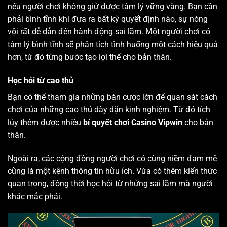
nếu người chơi không giữ được tâm lý vững vàng. Bạn cần
phải bình tĩnh khi đưa ra bất kỳ quyết định nào, sự nóng
vội rất dễ dẫn đến hành động sai lầm. Một người chơi có
tâm lý bình tĩnh sẽ phân tích tình huống một cách hiệu quả
hơn, từ đó từng bước tạo lợi thế cho bản thân.
Học hỏi từ cao thủ
Bạn có thể tham gia những bàn cược lớn để quan sát cách
chơi của những cao thủ dày dặn kinh nghiệm. Từ đó tích
lũy thêm được nhiều
bí quyết chơi Casino Vipwin
cho bản
thân.
Ngoài ra, các cộng đồng người chơi có cùng niềm đam mê
cũng là một kênh thông tin hữu ích. Vừa có thêm kiến thức
quan trọng, đồng thời học hỏi từ những sai lầm mà người
khác mắc phải.