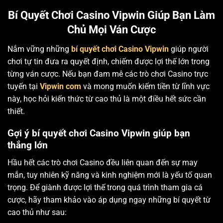
Bí Quyết Chơi Casino Vipwin Giúp Bạn Làm
Chủ Mọi Ván Cược
Nắm vững những
bí quyết chơi Casino Vipwin
giúp người
chơi tự tin đưa ra quyết định, chiếm được lợi thế lớn trong
từng ván cược. Nếu bạn đam mê các trò chơi Casino trực
tuyến tại
Vipwin com
và mong muốn kiếm tiền từ lĩnh vực
này, học hỏi kiến thức từ cao thủ là một điều hết sức cần
thiết.
Gợi ý bí quyết chơi Casino Vipwin giúp bạn
thắng lớn
Hầu hết các trò chơi Casino đều liên quan đến sự may
mắn, tuy nhiên kỹ năng và kinh nghiệm mới là yếu tố quan
trọng. Để giành được lợi thế trong quá trình tham gia cá
cược, hãy tham khảo vào áp dụng ngay những bí quyết từ
cao thủ như sau: