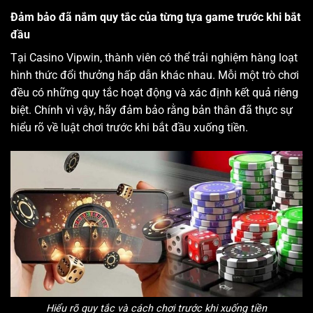
Đảm bảo đã nắm quy tắc của từng tựa game trước khi bắt
đầu
Tại Casino Vipwin, thành viên có thể trải nghiệm hàng loạt
hình thức đổi thưởng hấp dẫn khác nhau. Mỗi một trò chơi
đều có những quy tắc hoạt động và xác định kết quả riêng
biệt. Chính vì vậy, hãy đảm bảo rằng bản thân đã thực sự
hiểu rõ về luật chơi trước khi bắt đầu xuống tiền.
Hiểu rõ quy tắc và cách chơi trước khi xuống tiền