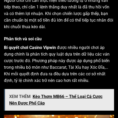
Người chơi chỉ cần thực hiện theo tương tự ở những ván
tiếp theo, chỉ cần 1 lệnh thắng duy nhất là đã thu hồi vốn
và có thêm lợi nhuận. Khi chọn chiến lược gấp thếp, bạn
cần chuẩn bị một số tiền đủ lớn để có thể tiếp tục nhân đôi
khi chuỗi thua kéo dài.
Phân tích và soi cầu
Bí quyết chơi Casino Vipwin
được nhiều người chơi áp
dụng chính là phân tích quy luật dựa trên dữ liệu các ván
cược trước đó. Phương pháp này được áp dụng phổ biến
trong nhiều bộ môn như Baccarat, Tài Xỉu hay Xóc Đĩa,…
Khi mỗi quyết định đưa ra đều dựa trên các cơ sở nhất
định, tỷ lệ chính xác trở nên cao hơn rất nhiều.
XEM THÊM
Kèo Thơm MB66 – Thể Loại Cá Cược
Nên Được Phổ Cập