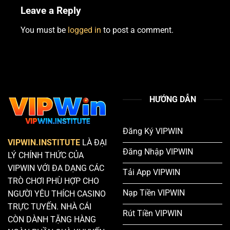
Leave a Reply
You must be
logged in
to post a comment.
HƯỚNG DẪN
Đăng Ký VIPWIN
VIPWIN.INSTITUTE
LÀ ĐẠI
Đăng Nhập VIPWIN
LÝ CHÍNH THỨC CỦA
VIPWIN VỚI ĐA DẠNG CÁC
Tải App VIPWIN
TRÒ CHƠI PHÙ HỢP CHO
Nạp Tiền VIPWIN
NGƯỜI YÊU THÍCH CASINO
TRỰC TUYẾN. NHÀ CÁI
Rút Tiền VIPWIN
CÒN DÀNH TẶNG HÀNG