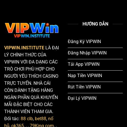
HƯỚNG DẪN
Đăng Ký VIPWIN
VIPWIN.INSTITUTE
LÀ ĐẠI
Đăng Nhập VIPWIN
LÝ CHÍNH THỨC CỦA
VIPWIN VỚI ĐA DẠNG CÁC
Tải App VIPWIN
TRÒ CHƠI PHÙ HỢP CHO
Nạp Tiền VIPWIN
NGƯỜI YÊU THÍCH CASINO
TRỰC TUYẾN. NHÀ CÁI
Rút Tiền VIPWIN
CÒN DÀNH TẶNG HÀNG
NGÀN PHẦN QUÀ KHUYẾN
Đại Lý VIPWIN
MÃI ĐẶC BIỆT CHO CÁC
THÀNH VIÊN THAM GIA.
Đối tác:
88 clb
,
bet88
,
nổ
hũ
,
ok365
, , ,
79King com
, ,