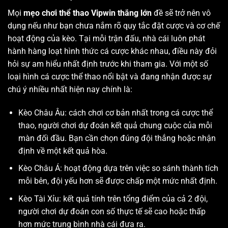
Mọi
mẹo chơi thể thao Vipwin thắng lớn
đề sẽ trở nên vô
dụng nếu như bạn chưa nắm rõ quy tắc đặt cược và cơ chế
hoạt động của kèo. Tại mỗi trận đấu, nhà cái luôn phát
hành hàng loạt hình thức cá cược khác nhau, điều này đỏi
hỏi sự am hiểu nhất định trước khi tham gia. Với một số
loại hình cá cược thể thao nổi bật và đang nhận được sự
chú ý nhiều nhất hiện nay chính là:
Kèo Châu Âu: cách chơi cơ bản nhất trong cá cược thể
thao, người chơi dự đoán kết quả chung cuộc của mỗi
màn đối đầu. Bạn cần chọn đúng đội thắng hoặc nhận
định về một kết quả hòa.
Kèo Châu Á: hoạt động dựa trên việc so sánh thành tích
mỗi bên, đội yếu hơn sẽ được chấp một mức nhất định.
Kèo Tài Xỉu: kết quả tính trên tổng điểm của cả 2 đội,
người chơi dự đoán con số thực tế sẽ cao hoặc thấp
hơn mức trung bình nhà cái đưa ra.