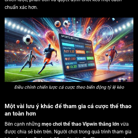
chuẩn xác hơn.
Điều chỉnh chiến lược cá cược theo biến động tỷ lệ kèo
Một vài lưu ý khác để tham gia cá cược thể thao
an toàn hơn
Bên cạnh những
mẹo chơi thể thao Vipwin thắng lớn
vừa
được chia sẻ bên trên. Người chơi trong quá trình tham gia