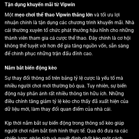
Tận dụng khuyến mãi từ Vipwin
Một
mẹo chơi thể thao Vipwin thắng lớn
và tối ưu lợi
nhuận chính là tận dụng các chương trình khuyến mãi. Nhà
cái thường xuyên tổ chức phát thưởng hậu hĩnh cho những
thành viên tham gia cá cược thể thao. Đây chính là cơ hội
không thể tuyệt vời hơn để gia tăng nguồn vốn, sẵn sàng
để chinh phục những trận đấu đỉnh cao.
Nắm bắt biến động kèo
Sự thay đổi thông số trên bảng tỷ lệ cược là yếu tố mà
nhiều người chơi mới thường bỏ qua. Tuy nhiên, sự biến
động này phản ánh rất nhiều thông tin hữu ích. Những
điều chỉnh tăng giảm tỷ lệ kèo cho thấy đã xuất hiện của
dữ liệu mới, làm thay đổi quan điểm của nhà cái.
Kịp thời nắm bắt sự biến động trong thông số kèo giúp
người chơi nắm bắt tình hình thực tế. Qua đó đưa ra các
chiến lược, phân tích và quyết định chốt kèo một cách