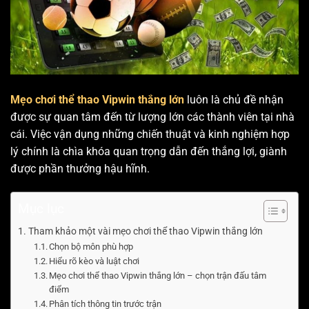
Mẹo chơi thể thao Vipwin thắng lớn
luôn là chủ đề nhận
được sự quan tâm đến từ lượng lớn các thành viên tại nhà
cái. Việc vận dụng những chiến thuật và kinh nghiệm hợp
lý chính là chìa khóa quan trọng dẫn đến thắng lợi, giành
được phần thưởng hậu hĩnh.
Mục lục
Tham khảo một vài mẹo chơi thể thao Vipwin thắng lớn
Chọn bộ môn phù hợp
Hiểu rõ kèo và luật chơi
Mẹo chơi thể thao Vipwin thắng lớn – chọn trận đấu tâm
điểm
Phân tích thông tin trước trận