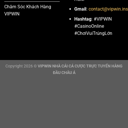
Chăm Sóc Khách Hàng
Gmail
:
contact@vipwin.inst
VIPWIN
Hashtag
: #VIPWIN
#CasinoOnline
#ChơiVuiTrúngLớn
Copyright 2026 ©
VIPWIN NHÀ CÁI CÁ CƯỢC TRỰC TUYẾN HÀNG
ĐẦU CHÂU Á