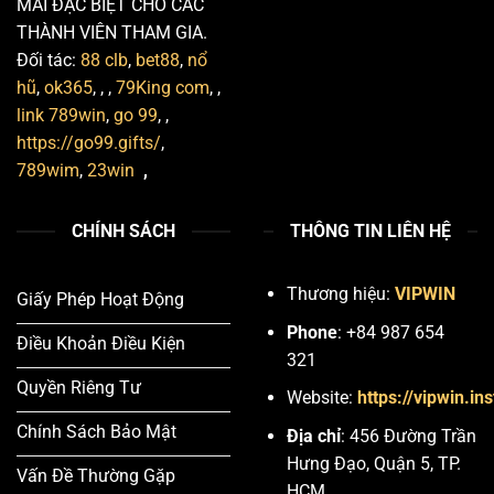
MÃI ĐẶC BIỆT CHO CÁC
THÀNH VIÊN THAM GIA.
Đối tác:
88 clb
,
bet88
,
nổ
hũ
,
ok365
, , ,
79King com
, ,
link 789win
,
go 99
, ,
https://go99.gifts/
,
789wim
,
23win
,
CHÍNH SÁCH
THÔNG TIN LIÊN HỆ
Thương hiệu:
VIPWIN
Giấy Phép Hoạt Động
Phone
: +84 987 654
Điều Khoản Điều Kiện
321
Quyền Riêng Tư
Website:
https://vipwin.ins
Chính Sách Bảo Mật
Địa chỉ
: 456 Đường Trần
Hưng Đạo, Quận 5, TP.
Vấn Đề Thường Gặp
HCM