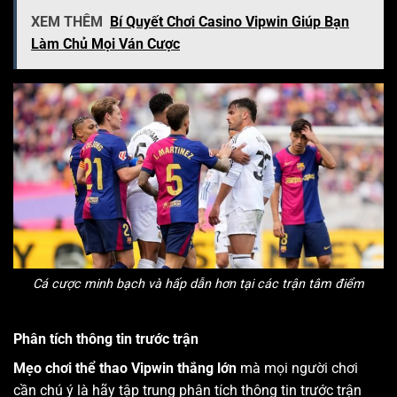
XEM THÊM
Bí Quyết Chơi Casino Vipwin Giúp Bạn
Làm Chủ Mọi Ván Cược
Cá cược minh bạch và hấp dẫn hơn tại các trận tâm điểm
Phân tích thông tin trước trận
Mẹo chơi thể thao Vipwin thắng lớn
mà mọi người chơi
cần chú ý là hãy tập trung phân tích thông tin trước trận